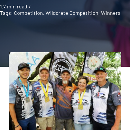
1.7 min read
/
Tags:
Competition
,
Wildcrete Competition
,
Winners
News
Contact Us
Call: +27 (79) 695 0472