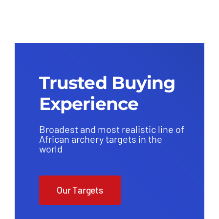
Trusted Buying
Experience
Broadest and most realistic line of
African archery targets in the
world
Our Targets